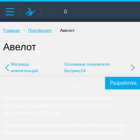
0
Главная
Портфолио
Авелот
Авелот
Матрица
Основные показатели
компетенций
Битрикс24
Разработка
643
Интернет-магазин «Авелот» является ведущим
поставщиком цифровой и бытовой техники в
Красноярске с 1993 года.
На основе готового решения Аспро: Максимум нами
была разработана новая версия интернет-магазина.