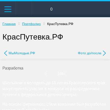
0
Главная
Портфолио
КрасПутевка.РФ
КрасПутевка.РФ
МыМолодые.РФ
Фото до/после
Разработка
3384
Школьники и молодежь до 18 лет из Красноярского края
могут принять участие в конкурсе по распределению
путевок в федеральные детские центры.
На основе фирменного стиля компании был разработан