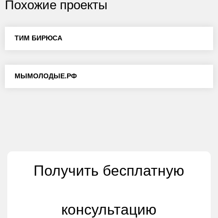
Похожие проекты
Разработка
ТИМ БИРЮСА
молодежный образовательный форум
timbiryusa.ru
Разработка
МЫМОЛОДЫЕ.РФ
17.08.2020
молодежный портал Красноярского края
1413
мымолодые.рф
10.05.2019
1755
Получить бесплатную
консультацию