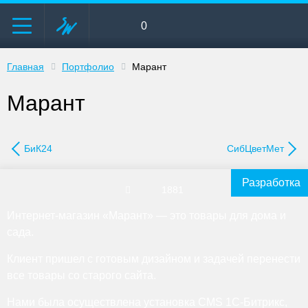
0
Главная
Портфолио
Марант
Марант
БиК24
СибЦветМет
Разработка
1881
Интернет-магазин «Марант» — это товары для дома и
сада.
Клиент пришел с готовым дизайном и задачей перенести
все товары со старого сайта.
Нами была осуществлена установка CMS 1С-Битрикс,