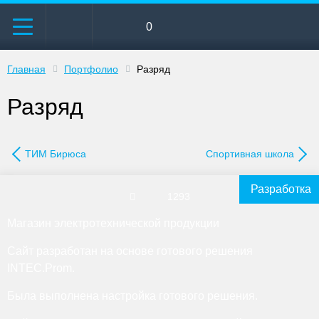
0
Главная
Портфолио
Разряд
Разряд
ТИМ Бирюса
Спортивная школа
Разработка
1293
Магазин электротехнической продукции
Сайт разработан на основе готового решения
INTEC.Prom.
Была выполнена настройка готового решения.