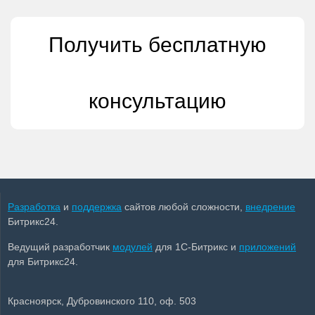
Получить бесплатную
консультацию
Разработка
и
поддержка
сайтов любой сложности,
внедрение
Битрикс24.
Ведущий разработчик
модулей
для 1С-Битрикс и
приложений
для Битрикс24.
Красноярск, Дубровинского 110, оф. 503