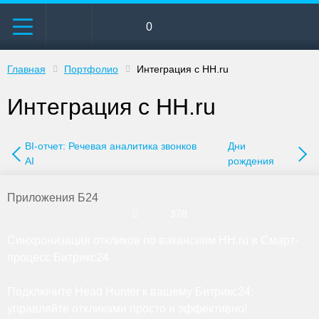
0
Главная
Портфолио
Интеграция с HH.ru
Интеграция с HH.ru
BI-отчет: Речевая аналитика звонков
Дни
AI
рождения
Приложения Б24
378
Синхронизация откликов по вакансиям HH.ru в Смарт-
процесс Битрикс24
Подключите Head Hunter к вашему Битрикс24:
управляйте откликами просто и эффективно!