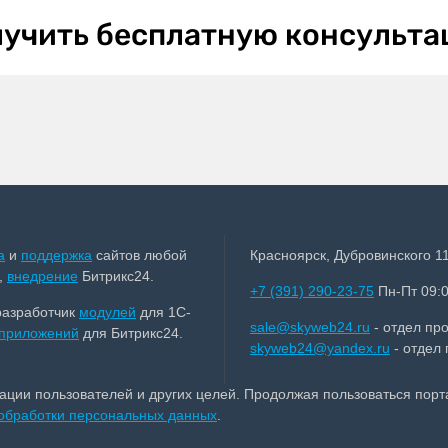
учить бесплатную консульт
а
и
поддержка
сайтов любой
Красноярск, Дубровинского 11
,
внедрение
Битрикс24.
+7 (391) 290-23-75
Пн-Пт 09:0
разработчик
модулей
для 1С-
sale@skyweb24.ru
- отдел пр
приложений
для Битрикс24.
skyweb24@yandex.ru
- отдел
зации пользователей и других целей. Продолжая пользоваться пор
 обработки персональных данных
.