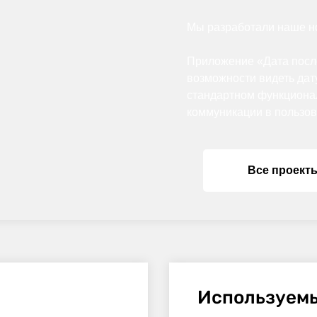
Мы разработали наше но
Приложение «Дата посл
возможности видеть дат
стандартном функционал
коммуникации в пользов
Все проект
Используемы