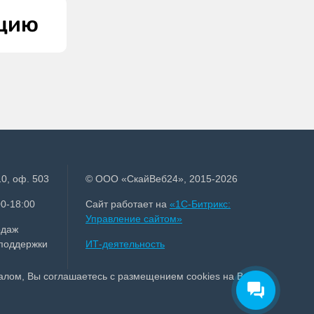
ацию
0, оф. 503
© ООО «СкайВеб24», 2015-2026
0-18:00
Сайт работает на
«1С-Битрикс:
Управление сайтом»
одаж
 поддержки
ИТ-деятельность
талом, Вы соглашаетесь с размещением cookies на Вашем