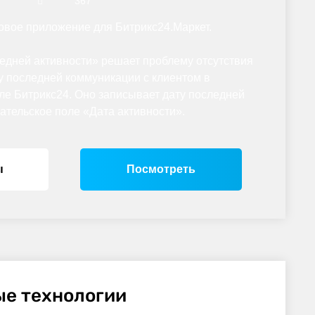
367
вое приложение для Битрикс24.Маркет.
едней активности» решает проблему отсутствия
у последней коммуникации с клиентом в
е Битрикс24. Оно записывает дату последней
ательское поле «Дата активности».
ы
Посмотреть
е технологии