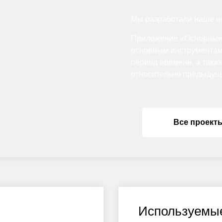
Мы разработали наше но
Приложение «Основные п
основным инструментам
период времени, а такж
относительно предыдущ
Все проект
Используемые