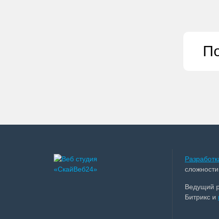
По
Разработк
сложности
Ведущий 
Битрикс и