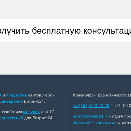
лучить бесплатную консульта
а
и
поддержка
сайтов любой
Красноярск, Дубровинского 11
,
внедрение
Битрикс24.
+7 (391) 290-23-75
Пн-Пт 09:0
разработчик
модулей
для 1С-
sale@skyweb24.ru
- отдел пр
приложений
для Битрикс24.
skyweb24@yandex.ru
- отдел