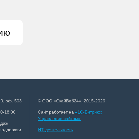
цию
0, оф. 503
© ООО «СкайВеб24», 2015-2026
0-18:00
Сайт работает на
«1С-Битрикс:
Управление сайтом»
одаж
 поддержки
ИТ-деятельность