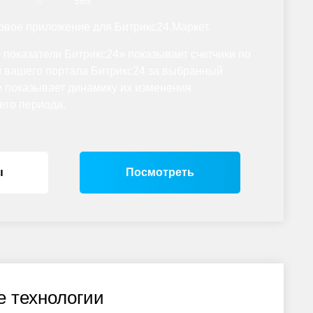
565
вое приложение для Битрикс24.Маркет.
оказатели Битрикс24» показывает счетчики по
 вашего портала Битрикс24 за выбранный
е показывает динамику их изменения
его периода.
ы
Посмотреть
 технологии