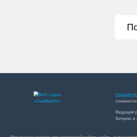
По
Разработк
сложности
Ведущий 
Битрикс и