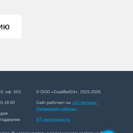
цию
0, оф. 503
© ООО «СкайВеб24», 2015-2026
0-18:00
Сайт работает на
«1С-Битрикс:
Управление сайтом»
одаж
 поддержки
ИТ-деятельность