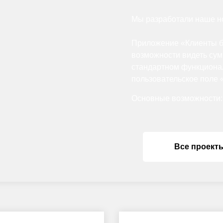
Мы разработали наше но
Приложение «Клиенты б
возможности видеть сум
стандартном функционал
пользовательское поле 
Основные возможности:
Все проект