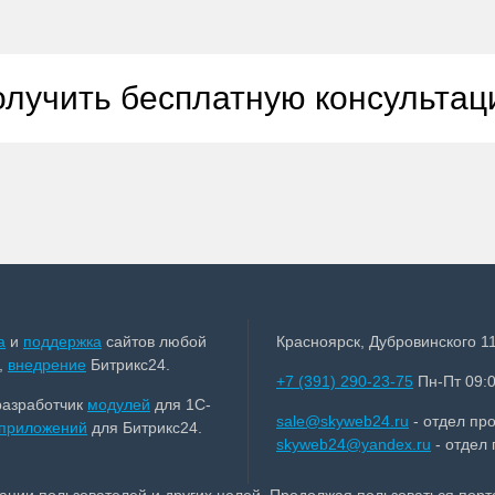
лучить бесплатную консульта
а
и
поддержка
сайтов любой
Красноярск, Дубровинского 11
,
внедрение
Битрикс24.
+7 (391) 290-23-75
Пн-Пт 09:0
разработчик
модулей
для 1С-
sale@skyweb24.ru
- отдел пр
приложений
для Битрикс24.
skyweb24@yandex.ru
- отдел