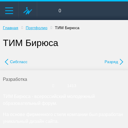
0
Главная
Портфолио
ТИМ Бирюса
ТИМ Бирюса
Сибгласс
Разряд
Разработка
1413
ТИМ Бирюса - всероссийский молодежный
образовательный форум.
На основе фирменного стиля компании был разработан
уникальный дизайн сайта.