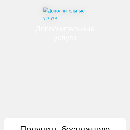
Дополнительные
услуги
Оптимизация сайта под Google PageSpeed
Настройка технологии Композитный сайт
Настройка безопасного соединения HTTPS
Улучшенная доставка писем через SMTP
Перевод сайта на PHP8
Защита сайта от спама
Получить бесплатную