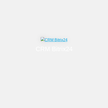
SMS сервисы
Парсеры контента
Системы аналитики
Программы лояльности
CRM Bitrix24
Базовое внедрение
Разработка приложений
Разработка чат-ботов
Цифровизация рабочих мест
Автоматизация бизнес-процессов
Поддержка коробочной версии