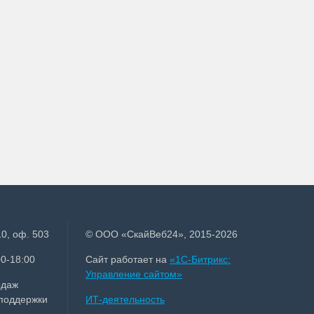
0, оф. 503
© ООО «СкайВеб24», 2015-2026
0-18:00
Сайт работает на
«1С-Битрикс:
Управление сайтом»
одаж
 поддержки
ИТ-деятельность