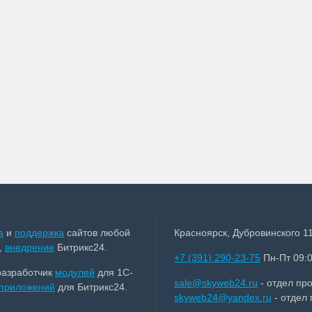
а
и
поддержка
сайтов любой
Красноярск, Дубровинского 11
,
внедрение
Битрикс24.
+7 (391) 290-23-75
Пн-Пт 09:0
разработчик
модулей
для 1С-
sale@skyweb24.ru
- отдел пр
приложений
для Битрикс24.
skyweb24@yandex.ru
- отдел