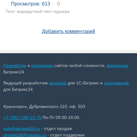
Просмотров:
613
0
Теги:
маршрутный лист курьера
Добавить комментарий
Разработка
и
поддержка
сайтов любой сложности,
внедрение
Битрикс24.
Ведущий разработчик
модулей
для 1С-Битрикс и
приложений
для Битрикс24.
Красноярск, Дубровинского 110, оф. 503
+7 (391) 290-23-75
Пн-Пт 09:00-18:00
sale@skyweb24.ru
- отдел продаж
skyweb24@yandex.ru
- отдел поддержки